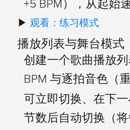
+5 BPM），从起
▶
观看：练习模式
播放列表与舞台模式
创建一个歌曲
播放列
BPM 与逐拍音色（重音 
可
立即
切换、在
下一
节数后
自动切换
（将