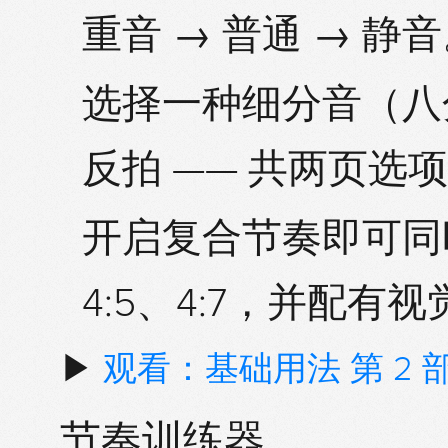
重音 → 普通 → 静音
选择一种
细分音
（八
反拍 —— 共两页选
开启
复合节奏
即可同
4:5、4:7，并配有
▶
观看：基础用法 第 2 
节奏训练器