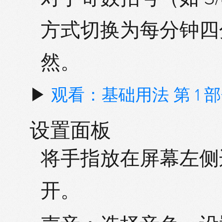
方式
切换为
每分钟四
然。
▶
观看：基础用法 第 1 
设置面板
将手指放在屏幕
左侧
开。