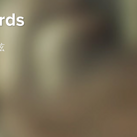
rds
弦