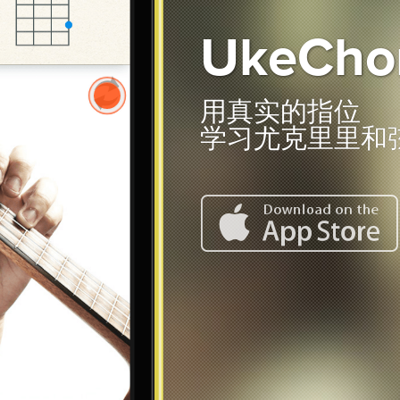
UkeCho
用真实的指位
学习尤克里里和
在 App Store 下载 UkeChords