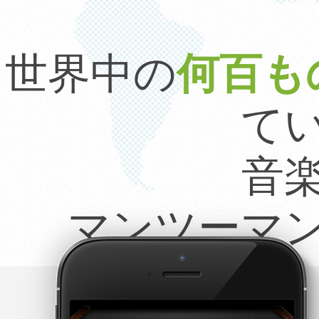
世界中の
何百も
て
音
マンツーマ