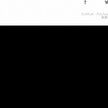
EUMLab - Poly
無断